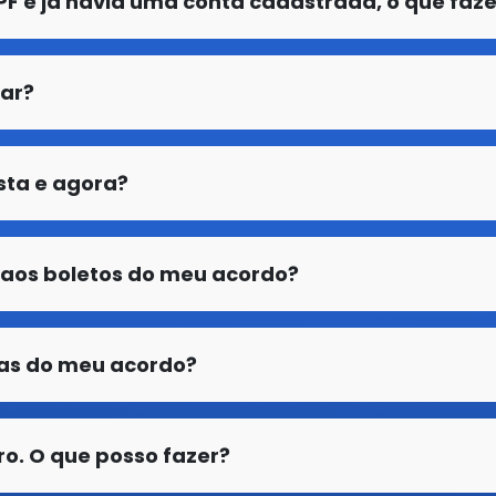
PF e já havia uma conta cadastrada, o que faze
ar?
sta e agora?
 aos boletos do meu acordo?
as do meu acordo?
ro. O que posso fazer?