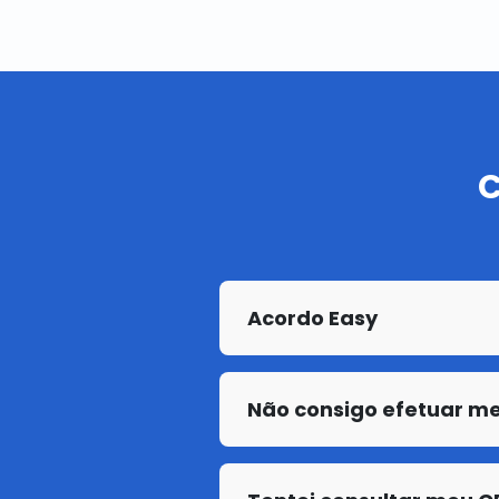
C
Acordo Easy
Não consigo efetuar m