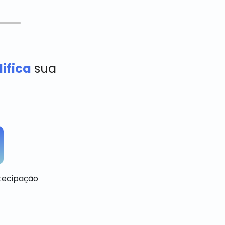
ifica
sua
ntecipação