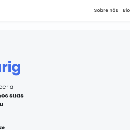
Sobre nós
Bl
u
rig
ceria
os suas
eu
de